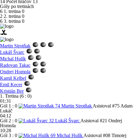
14
Počet hráčov
13
Góly po tretinách
6
1. tretina
0
2
2. tretina
0
6
3. tretina
0
sports_hockey
Martin Sirotňak
Lukáš Švarc
Michal Hulík
Radovan Takac
Ondrej Homola
Kamil Kelbel
Emil Kecer
Kristián Ber
1. Tretina (6 : 0)
01:31
Gól
1 : 0
74
Martin Sirotňak
Asistoval #75 Adam
Lukáč
04:12
Gól
2 : 0
32
Lukáš Švarc
Asistoval #21 Ondrej
Homola
10:28
Gól
3 : 0
69
Michal Hulík
Asistoval #08 Timotej