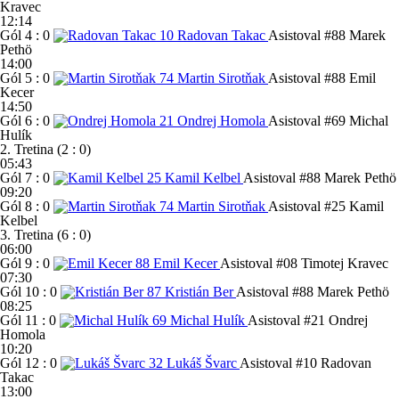
Kravec
12:14
Gól
4 : 0
10
Radovan Takac
Asistoval #88 Marek
Pethö
14:00
Gól
5 : 0
74
Martin Sirotňak
Asistoval #88 Emil
Kecer
14:50
Gól
6 : 0
21
Ondrej Homola
Asistoval #69 Michal
Hulík
2. Tretina (2 : 0)
05:43
Gól
7 : 0
25
Kamil Kelbel
Asistoval #88 Marek Pethö
09:20
Gól
8 : 0
74
Martin Sirotňak
Asistoval #25 Kamil
Kelbel
3. Tretina (6 : 0)
06:00
Gól
9 : 0
88
Emil Kecer
Asistoval #08 Timotej Kravec
07:30
Gól
10 : 0
87
Kristián Ber
Asistoval #88 Marek Pethö
08:25
Gól
11 : 0
69
Michal Hulík
Asistoval #21 Ondrej
Homola
10:20
Gól
12 : 0
32
Lukáš Švarc
Asistoval #10 Radovan
Takac
13:00