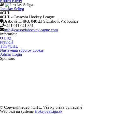
Róbert Köver
46
Jaroslav Seliga
#CHL
#CHL - Cassovia Hockey League
Drabová 1148/3, 040 23 Sídlisko KVP, Košice
+421 911 041 851
info@cassoviahockeyleague.com
Informácie
O Lige
Pravidlá
Tím #CHL
Nastavenia súborov cookie
Admin Login
Sponsors
© Copyright 2026 #CHL. Všetky práva vyhradené
Web beží na systéme
HokejovaLiga.sk