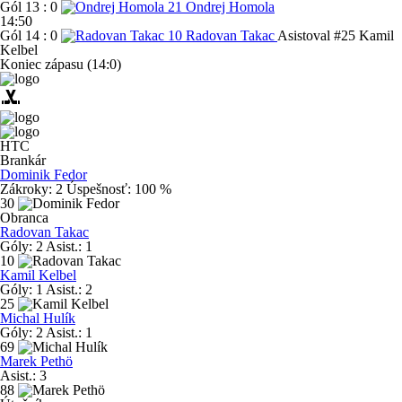
Gól
13 : 0
21
Ondrej Homola
14:50
Gól
14 : 0
10
Radovan Takac
Asistoval #25 Kamil
Kelbel
Koniec zápasu
(14:0)
sports_hockey
HTC
Brankár
Dominik Fedor
Zákroky:
2
Úspešnosť:
100 %
30
Obranca
Radovan Takac
Góly:
2
Asist.:
1
10
Kamil Kelbel
Góly:
1
Asist.:
2
25
Michal Hulík
Góly:
2
Asist.:
1
69
Marek Pethö
Asist.:
3
88