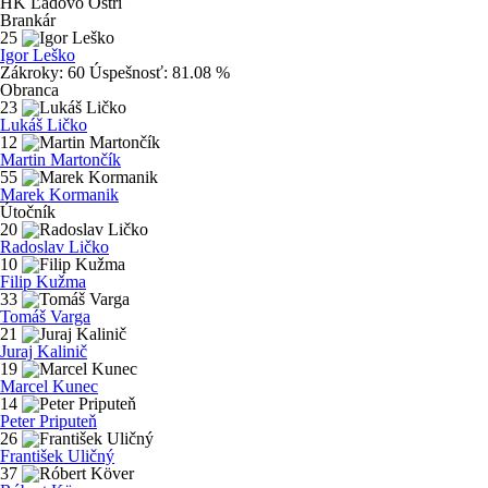
HK Ľadovo Ostrí
Brankár
25
Igor Leško
Zákroky:
60
Úspešnosť:
81.08 %
Obranca
23
Lukáš Ličko
12
Martin Martončík
55
Marek Kormanik
Útočník
20
Radoslav Ličko
10
Filip Kužma
33
Tomáš Varga
21
Juraj Kalinič
19
Marcel Kunec
14
Peter Priputeň
26
František Uličný
37