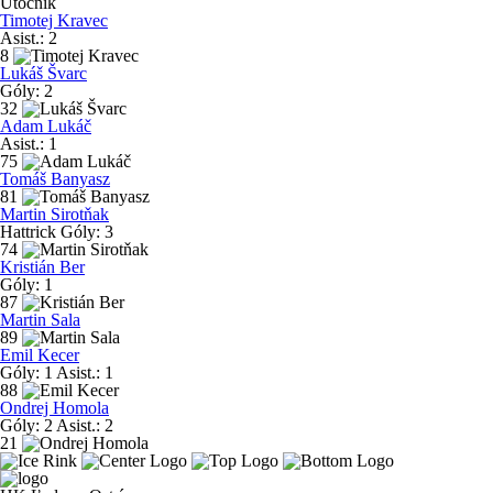
Útočník
Timotej Kravec
Asist.:
2
8
Lukáš Švarc
Góly:
2
32
Adam Lukáč
Asist.:
1
75
Tomáš Banyasz
81
Martin Sirotňak
Hattrick
Góly:
3
74
Kristián Ber
Góly:
1
87
Martin Sala
89
Emil Kecer
Góly:
1
Asist.:
1
88
Ondrej Homola
Góly:
2
Asist.:
2
21