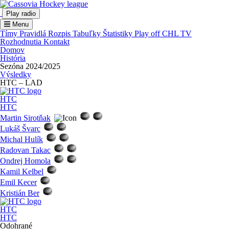
Play radio
Menu
Tímy
Pravidlá
Rozpis
Tabuľky
Štatistiky
Play off
CHL TV
Rozhodnutia
Kontakt
Domov
História
Sezóna 2024/2025
Výsledky
HTC – LAD
HTC
HTC
Martin Sirotňak
Lukáš Švarc
Michal Hulík
Radovan Takac
Ondrej Homola
Kamil Kelbel
Emil Kecer
Kristián Ber
HTC
HTC
Odohrané