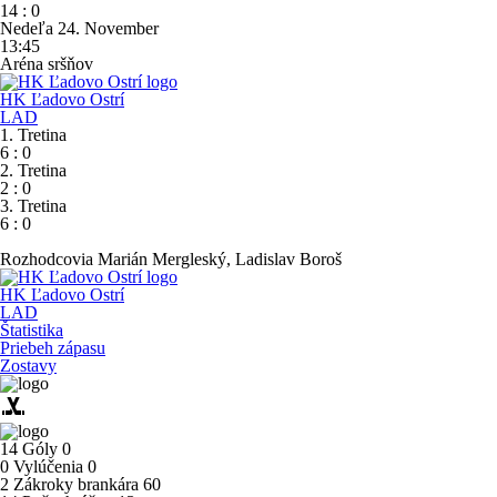
14
:
0
Nedeľa 24. November
13:45
Aréna sršňov
HK Ľadovo Ostrí
LAD
1. Tretina
6
:
0
2. Tretina
2
:
0
3. Tretina
6
:
0
Rozhodcovia
Marián Mergleský, Ladislav Boroš
HK Ľadovo Ostrí
LAD
Štatistika
Priebeh zápasu
Zostavy
sports_hockey
14
Góly
0
0
Vylúčenia
0
2
Zákroky brankára
60