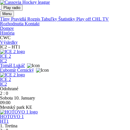
Play radio
Menu
Tímy
Pravidlá
Rozpis
Tabuľky
Štatistiky
Play off
CHL TV
Rozhodnutia
Kontakt
Domov
História
CWC
Výsledky
IC2 – HT1
ICE 2
IC2
Tomáš Lukáč
Ľubomír Černický
ICE 2
IC2
Odohrané
2
:
0
Sobota 10. January
09:00
Mestský park KE
HOTOVO 1
HT1
1. Tretina