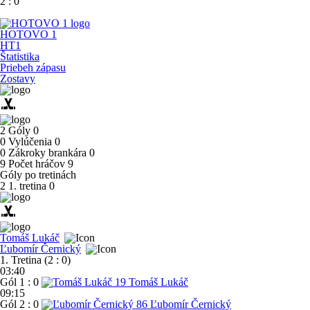
2
:
0
HOTOVO 1
HT1
Štatistika
Priebeh zápasu
Zostavy
sports_hockey
2
Góly
0
0
Vylúčenia
0
0
Zákroky brankára
0
9
Počet hráčov
9
Góly po tretinách
2
1. tretina
0
sports_hockey
Tomáš Lukáč
Ľubomír Černický
1. Tretina (2 : 0)
03:40
Gól
1 : 0
19
Tomáš Lukáč
09:15
Gól
2 : 0
86
Ľubomír Černický