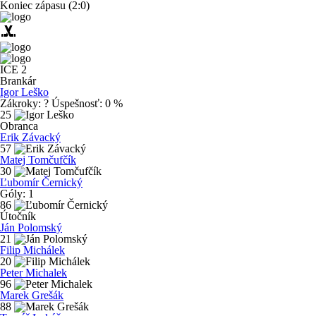
Koniec zápasu
(2:0)
sports_hockey
ICE 2
Brankár
Igor Leško
Zákroky:
?
Úspešnosť:
0 %
25
Obranca
Erik Závacký
57
Matej Tomčufčík
30
Ľubomír Černický
Góly:
1
86
Útočník
Ján Polomský
21
Filip Michálek
20
Peter Michalek
96
Marek Grešák
88