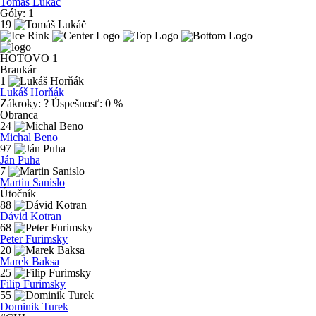
Tomáš Lukáč
Góly:
1
19
HOTOVO 1
Brankár
1
Lukáš Horňák
Zákroky:
?
Úspešnosť:
0 %
Obranca
24
Michal Beno
97
Ján Puha
7
Martin Sanislo
Útočník
88
Dávid Kotran
68
Peter Furimsky
20
Marek Baksa
25
Filip Furimsky
55
Dominik Turek