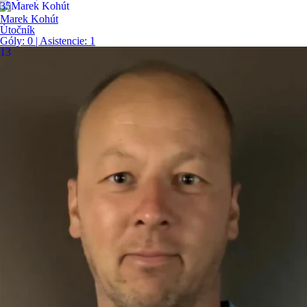
35
Marek Kohút
Útočník
Góly:
0
| Asistencie:
1
13