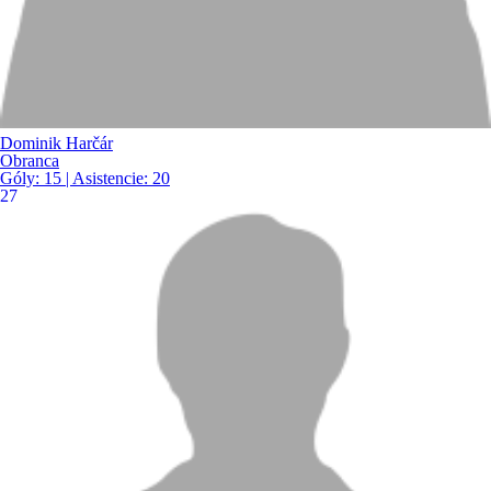
Dominik Harčár
Obranca
Góly:
15
| Asistencie:
20
27