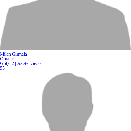
Milan Girmala
Obranca
Góly:
2
| Asistencie:
6
55