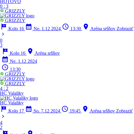
HOTOVO
0
:
3
GRIZZLY
GRIZZLY
tour
calendar_month
schedule
location_on
Kolo 16
Ne. 1.12 2024
13:30
Aréna sršňov
Zobraziť
chevron_right
0
3
tour
location_on
Kolo 16
Aréna sršňov
calendar_month
Ne. 1.12 2024
schedule
13:30
GRIZZLY
GRIZZLY
4
:
2
HC Valaliky
HC Valaliky
tour
calendar_month
schedule
location_on
Kolo 17
So. 7.12 2024
19:45
Aréna sršňov
Zobraziť
chevron_right
4
2
tour
location_on