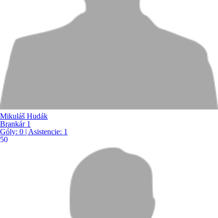
Mikuláš Hudák
Brankár 1
Góly:
0
| Asistencie:
1
50