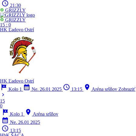
schedule
21:30
GRIZZLY
GRIZZLY
15
:
0
HK Ľadovo Ostrí
HK Ľadovo Ostrí
tour
calendar_month
schedule
location_on
Kolo 1
Ne. 26.01 2025
13:15
Aréna sršňov
Zobraziť
chevron_right
15
0
tour
location_on
Kolo 1
Aréna sršňov
calendar_month
Ne. 26.01 2025
schedule
13:15
HbK ŠACA