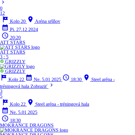
chevron_right
0
12
tour
location_on
Kolo 20
Aréna sršňov
calendar_month
Pi. 27.12 2024
schedule
20:20
ATT STARS
ATT STARS
3
:
5
GRIZZLY
GRIZZLY
tour
calendar_month
schedule
location_on
Kolo 22
Ne. 5.01 2025
18:30
Steel aréna -
chevron_right
tréningová hala
Zobraziť
3
5
tour
location_on
Kolo 22
Steel aréna - tréningová hala
calendar_month
Ne. 5.01 2025
schedule
18:30
MOKRANCE DRAGONS
MOKRANCE DRAGONS