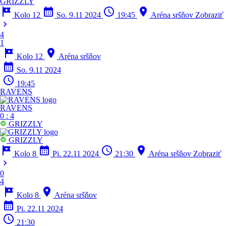
GRIZZLY
tour
calendar_month
schedule
location_on
Kolo 12
So. 9.11 2024
19:45
Aréna sršňov
Zobraziť
chevron_right
4
1
tour
location_on
Kolo 12
Aréna sršňov
calendar_month
So. 9.11 2024
schedule
19:45
RAVENS
RAVENS
0
:
4
GRIZZLY
GRIZZLY
tour
calendar_month
schedule
location_on
Kolo 8
Pi. 22.11 2024
21:30
Aréna sršňov
Zobraziť
chevron_right
0
4
tour
location_on
Kolo 8
Aréna sršňov
calendar_month
Pi. 22.11 2024
schedule
21:30