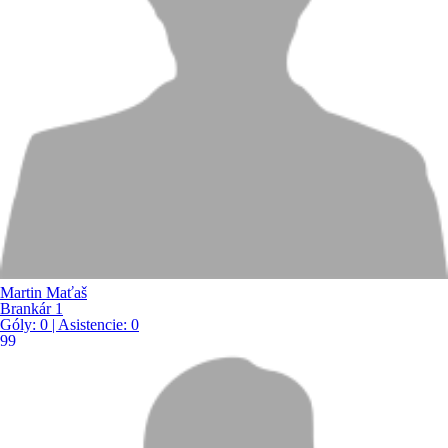
Martin Maťaš
Brankár 1
Góly:
0
| Asistencie:
0
99