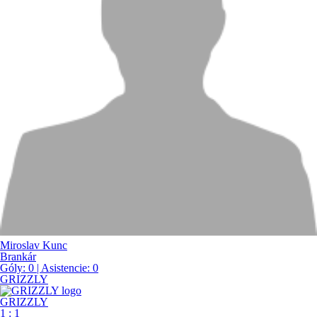
Miroslav Kunc
Brankár
Góly:
0
| Asistencie:
0
GRIZZLY
GRIZZLY
1
:
1