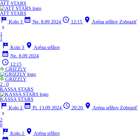
ATT STARS
ATT STARS
tour
calendar_month
schedule
location_on
Kolo 3
Ne. 8.09 2024
12:15
Aréna sršňov
Zobraziť
chevron_right
1
1
tour
location_on
Kolo 3
Aréna sršňov
calendar_month
Ne. 8.09 2024
schedule
12:15
GRIZZLY
GRIZZLY
2
:
0
KASSA STARS
KASSA STARS
tour
calendar_month
schedule
location_on
Kolo 2
Pi. 13.09 2024
20:20
Aréna sršňov
Zobraziť
chevron_right
2
0
tour
location_on
Kolo 2
Aréna sršňov
calendar_month