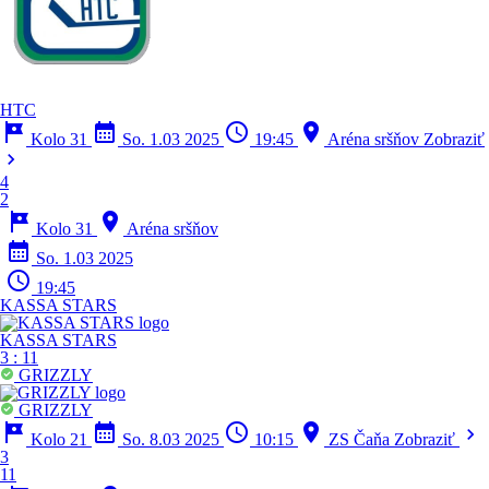
HTC
tour
calendar_month
schedule
location_on
Kolo 31
So. 1.03 2025
19:45
Aréna sršňov
Zobraziť
chevron_right
4
2
tour
location_on
Kolo 31
Aréna sršňov
calendar_month
So. 1.03 2025
schedule
19:45
KASSA STARS
KASSA STARS
3
:
11
GRIZZLY
GRIZZLY
tour
calendar_month
schedule
location_on
chevron_right
Kolo 21
So. 8.03 2025
10:15
ZS Čaňa
Zobraziť
3
11