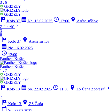
3
:
6
GRIZZLY
GRIZZLY
tour
calendar_month
schedule
location_on
Kolo 37
Ne. 16.02 2025
12:00
Aréna sršňov
chevron_right
Zobraziť
3
6
tour
location_on
Kolo 37
Aréna sršňov
calendar_month
Ne. 16.02 2025
schedule
12:00
Panthers Košice
Panthers Košice
1
:
7
GRIZZLY
GRIZZLY
tour
calendar_month
schedule
location_on
chevron_right
Kolo 13
So. 22.02 2025
11:30
ZS Čaňa
Zobraziť
1
7
tour
location_on
Kolo 13
ZS Čaňa
calendar_month
So. 22.02 2025