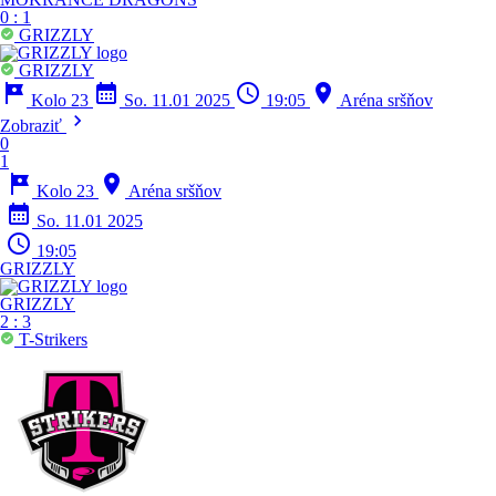
0
:
1
GRIZZLY
GRIZZLY
tour
calendar_month
schedule
location_on
Kolo 23
So. 11.01 2025
19:05
Aréna sršňov
chevron_right
Zobraziť
0
1
tour
location_on
Kolo 23
Aréna sršňov
calendar_month
So. 11.01 2025
schedule
19:05
GRIZZLY
GRIZZLY
2
:
3
T-Strikers