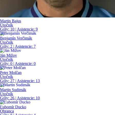
Martin Bajus
Útočník
Góly:
10
| Asistencie:
9
36
Benjamín Verčimák
Útočník
Góly:
2
| Asistencie:
7
7
Ján Mižov
Útočník
Góly:
0
| Asistencie:
0
97
Peter Molčan
Útočník
Góly:
27
| Asistencie:
13
13
Martin Sudimák
Útočník
Góly:
26
| Asistencie:
10
77
Ľubomír Ducko
Obranca