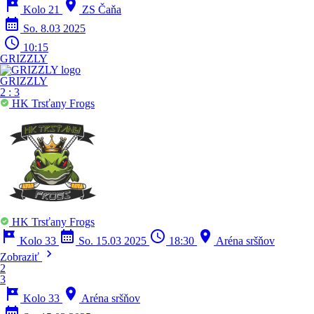
tour
location_on
Kolo 21
ZS Čaňa
calendar_month
So. 8.03 2025
schedule
10:15
GRIZZLY
GRIZZLY
2
:
3
HK Trsťany Frogs
HK Trsťany Frogs
tour
calendar_month
schedule
location_on
Kolo 33
So. 15.03 2025
18:30
Aréna sršňov
chevron_right
Zobraziť
2
3
tour
location_on
Kolo 33
Aréna sršňov
calendar_month