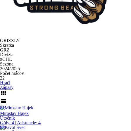
GRIZZLY
Skratka
GRZ
Divízia
#CHL
Sezóna
2024/2025
Počet hráčov
22
Hráči
Zápasy
view_module
view_list
81
Miroslav Hajek
Útočník
Góly:
4
| Asistencie:
4
88