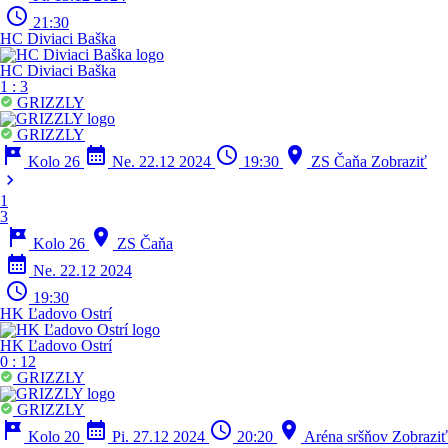
schedule
21:30
HC Diviaci Baška
HC Diviaci Baška
1
:
3
GRIZZLY
GRIZZLY
tour
calendar_month
schedule
location_on
Kolo 26
Ne. 22.12 2024
19:30
ZS Čaňa
Zobraziť
chevron_right
1
3
tour
location_on
Kolo 26
ZS Čaňa
calendar_month
Ne. 22.12 2024
schedule
19:30
HK Ľadovo Ostrí
HK Ľadovo Ostrí
0
:
12
GRIZZLY
GRIZZLY
tour
calendar_month
schedule
location_on
Kolo 20
Pi. 27.12 2024
20:20
Aréna sršňov
Zobraziť