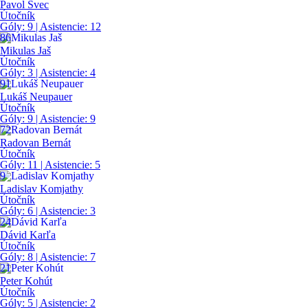
Pavol Švec
Útočník
Góly:
9
| Asistencie:
12
86
Mikulas Jaš
Útočník
Góly:
3
| Asistencie:
4
91
Lukáš Neupauer
Útočník
Góly:
9
| Asistencie:
9
72
Radovan Bernát
Útočník
Góly:
11
| Asistencie:
5
9
Ladislav Komjathy
Útočník
Góly:
6
| Asistencie:
3
24
Dávid Karľa
Útočník
Góly:
8
| Asistencie:
7
21
Peter Kohút
Útočník
Góly:
5
| Asistencie:
2