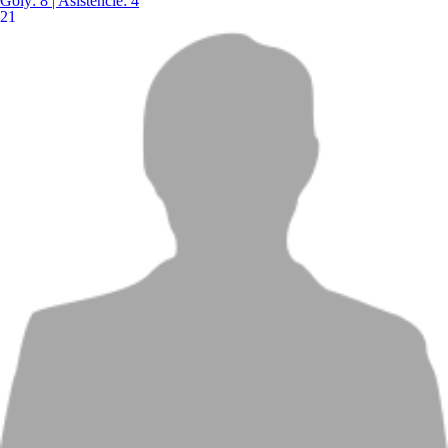
Góly:
8
| Asistencie:
4
21