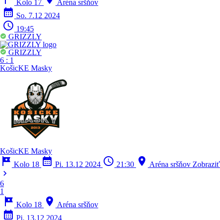
Kolo 17
Aréna sršňov
calendar_month
So. 7.12 2024
schedule
19:45
GRIZZLY
GRIZZLY
6
:
1
KošicKE Masky
KošicKE Masky
tour
calendar_month
schedule
location_on
Kolo 18
Pi. 13.12 2024
21:30
Aréna sršňov
Zobraziť
chevron_right
6
1
tour
location_on
Kolo 18
Aréna sršňov
calendar_month
Pi. 13.12 2024