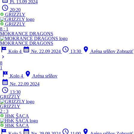
Pi. 13.09 2024
schedule
20:20
GRIZZLY
GRIZZLY
8
:
1
MOKRANCE DRAGONS
MOKRANCE DRAGONS
tour
calendar_month
schedule
location_on
Kolo 4
Ne. 22.09 2024
13:30
Aréna sršňov
Zobraziť
chevron_right
8
1
tour
location_on
Kolo 4
Aréna sršňov
calendar_month
Ne. 22.09 2024
schedule
13:30
GRIZZLY
GRIZZLY
2
:
3
HbK ŠACA
HbK ŠACA
tour
calendar_month
schedule
location_on
Kolo 5
Ne. 29.09 2024
11:00
Aréna sršňov
Zobraziť