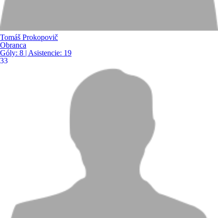
Tomáš Prokopovič
Obranca
Góly:
8
| Asistencie:
19
33