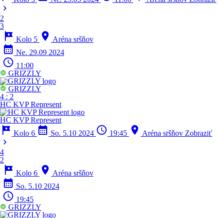
chevron_right
2
3
tour
location_on
Kolo 5
Aréna sršňov
calendar_month
Ne. 29.09 2024
schedule
11:00
GRIZZLY
GRIZZLY
4
:
2
HC KVP Represent
HC KVP Represent
tour
calendar_month
schedule
location_on
Kolo 6
So. 5.10 2024
19:45
Aréna sršňov
Zobraziť
chevron_right
4
2
tour
location_on
Kolo 6
Aréna sršňov
calendar_month
So. 5.10 2024
schedule
19:45
GRIZZLY