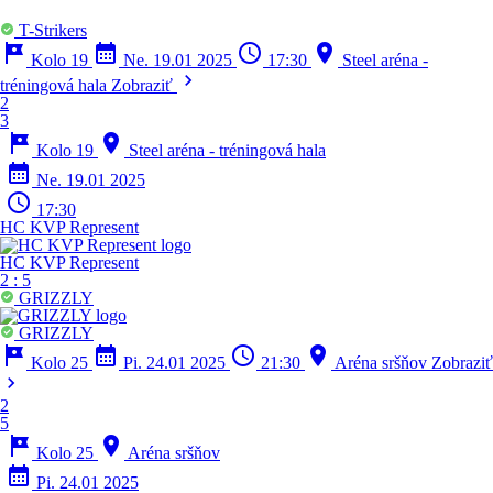
T-Strikers
tour
calendar_month
schedule
location_on
Kolo 19
Ne. 19.01 2025
17:30
Steel aréna -
chevron_right
tréningová hala
Zobraziť
2
3
tour
location_on
Kolo 19
Steel aréna - tréningová hala
calendar_month
Ne. 19.01 2025
schedule
17:30
HC KVP Represent
HC KVP Represent
2
:
5
GRIZZLY
GRIZZLY
tour
calendar_month
schedule
location_on
Kolo 25
Pi. 24.01 2025
21:30
Aréna sršňov
Zobraziť
chevron_right
2
5
tour
location_on
Kolo 25
Aréna sršňov
calendar_month
Pi. 24.01 2025