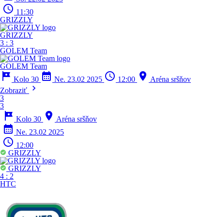
schedule
11:30
GRIZZLY
GRIZZLY
3
:
3
GOLEM Team
GOLEM Team
tour
calendar_month
schedule
location_on
Kolo 30
Ne. 23.02 2025
12:00
Aréna sršňov
chevron_right
Zobraziť
3
3
tour
location_on
Kolo 30
Aréna sršňov
calendar_month
Ne. 23.02 2025
schedule
12:00
GRIZZLY
GRIZZLY
4
:
2
HTC