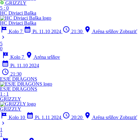
GRIZZLY
5
:
0
HC Diviaci Baška
HC Diviaci Baška
tour
calendar_month
schedule
location_on
Kolo 7
Pi. 11.10 2024
21:30
Aréna sršňov
Zobraziť
chevron_right
5
0
tour
location_on
Kolo 7
Aréna sršňov
calendar_month
Pi. 11.10 2024
schedule
21:30
ESJE DRAGONS
ESJE DRAGONS
1
:
1
GRIZZLY
GRIZZLY
tour
calendar_month
schedule
location_on
Kolo 10
Pi. 1.11 2024
20:20
Aréna sršňov
Zobraziť
chevron_right
1
1