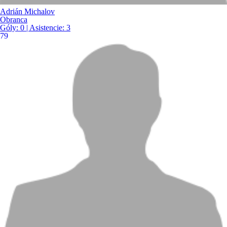
Adrián Michalov
Obranca
Góly:
0
| Asistencie:
3
79