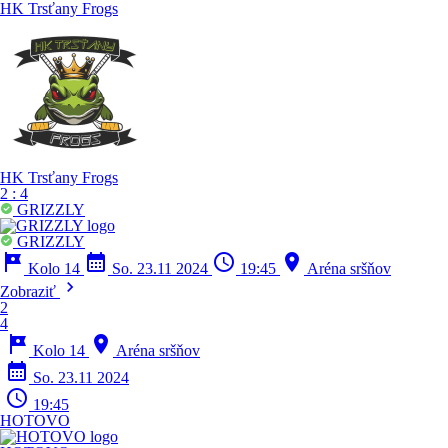
HK Trsťany Frogs
HK Trsťany Frogs
2
:
4
GRIZZLY
GRIZZLY
tour
calendar_month
schedule
location_on
Kolo 14
So. 23.11 2024
19:45
Aréna sršňov
chevron_right
Zobraziť
2
4
tour
location_on
Kolo 14
Aréna sršňov
calendar_month
So. 23.11 2024
schedule
19:45
HOTOVO