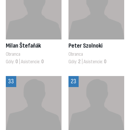
Milan Štefaňák
Peter Szolnoki
Obranca
Obranca
Góly:
0
| Asistencie:
0
Góly:
2
| Asistencie:
0
33
23