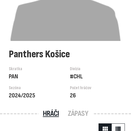
Panthers Košice
Skratka
Divízia
PAN
#CHL
Sezóna
Počet hráčov
2024/2025
26
HRÁČI
ZÁPASY
view_module
view_list