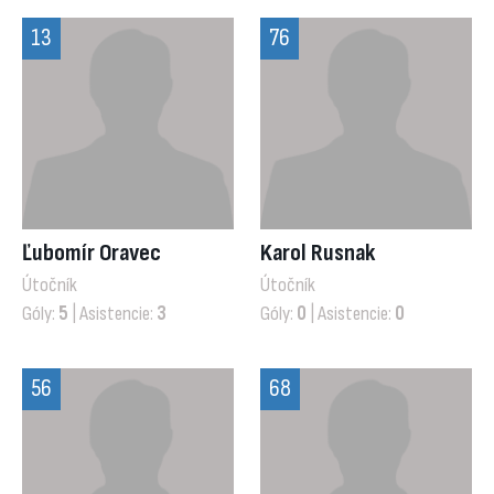
13
76
Ľubomír Oravec
Karol Rusnak
Útočník
Útočník
Góly:
5
| Asistencie:
3
Góly:
0
| Asistencie:
0
56
68