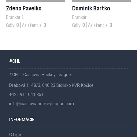
Zdeno Pavelko
Dominik Bartko
Brankár 1
Brankár
Góly:
0
| Asistencie:
0
Góly:
0
| Asistencie:
0
#CHL
#CHL - Cassovia Hockey League
Drabová 1148/3, 040 23 Sídlisko KVP, Košice
+421 911 041 851
info@cassoviahockeyleague.com
INFORMÁCIE
O Lige