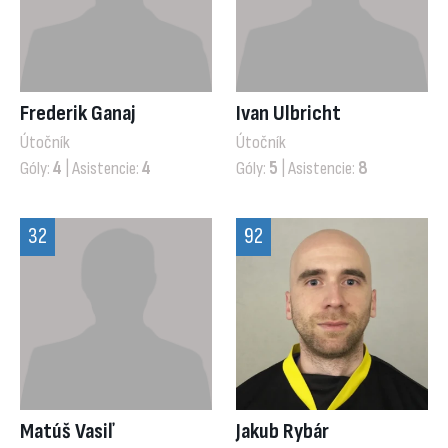
Frederik Ganaj
Ivan Ulbricht
Útočník
Útočník
Góly:
4
| Asistencie:
4
Góly:
5
| Asistencie:
8
32
92
Matúš Vasiľ
Jakub Rybár