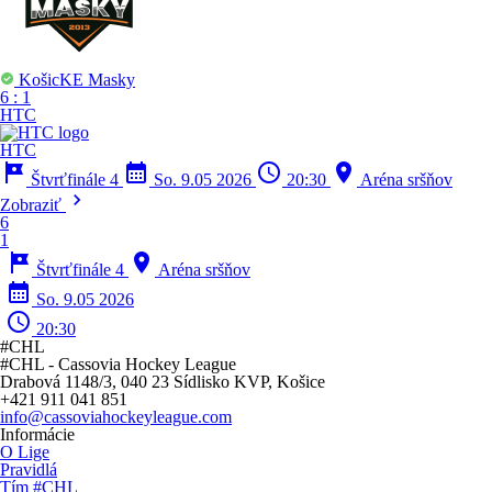
KošicKE Masky
6
:
1
HTC
HTC
tour
calendar_month
schedule
location_on
Štvrťfinále 4
So. 9.05 2026
20:30
Aréna sršňov
chevron_right
Zobraziť
6
1
tour
location_on
Štvrťfinále 4
Aréna sršňov
calendar_month
So. 9.05 2026
schedule
20:30
#CHL
#CHL - Cassovia Hockey League
Drabová 1148/3, 040 23 Sídlisko KVP, Košice
+421 911 041 851
info@cassoviahockeyleague.com
Informácie
O Lige
Pravidlá
Tím #CHL