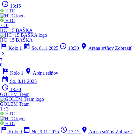
schedule
13:15
HTC
HTC
7
:
0
HC ‘15 BAŠKA
HC ‘15 BAŠKA
tour
calendar_month
schedule
location_on
Kolo 1
So. 8.11 2025
18:30
Aréna sršňov
Zobraziť
chevron_right
7
0
tour
location_on
Kolo 1
Aréna sršňov
calendar_month
So. 8.11 2025
schedule
18:30
GOLEM Team
GOLEM Team
1
:
3
HTC
HTC
tour
calendar_month
schedule
location_on
Kolo 9
Ne. 9.11 2025
13:15
Aréna sršňov
Zobraziť