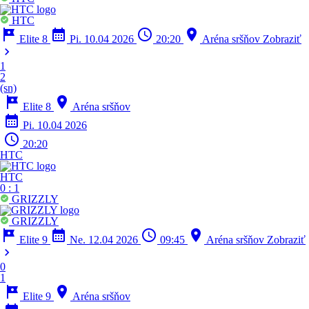
HTC
tour
calendar_month
schedule
location_on
Elite 8
Pi. 10.04 2026
20:20
Aréna sršňov
Zobraziť
chevron_right
1
2
(sn)
tour
location_on
Elite 8
Aréna sršňov
calendar_month
Pi. 10.04 2026
schedule
20:20
HTC
HTC
0
:
1
GRIZZLY
GRIZZLY
tour
calendar_month
schedule
location_on
Elite 9
Ne. 12.04 2026
09:45
Aréna sršňov
Zobraziť
chevron_right
0
1
tour
location_on
Elite 9
Aréna sršňov