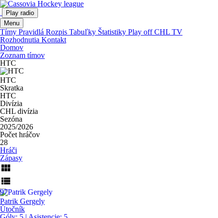
Play radio
Menu
Tímy
Pravidlá
Rozpis
Tabuľky
Štatistiky
Play off
CHL TV
Rozhodnutia
Kontakt
Domov
Zoznam tímov
HTC
HTC
Skratka
HTC
Divízia
CHL divízia
Sezóna
2025/2026
Počet hráčov
28
Hráči
Zápasy
view_module
view_list
97
Patrik Gergely
Útočník
Góly:
5
| Asistencie:
5