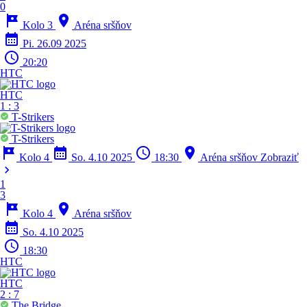
0
tour
location_on
Kolo 3
Aréna sršňov
calendar_month
Pi. 26.09 2025
schedule
20:20
HTC
HTC
1
:
3
T-Strikers
T-Strikers
tour
calendar_month
schedule
location_on
Kolo 4
So. 4.10 2025
18:30
Aréna sršňov
Zobraziť
chevron_right
1
3
tour
location_on
Kolo 4
Aréna sršňov
calendar_month
So. 4.10 2025
schedule
18:30
HTC
HTC
2
:
7
The Bridge