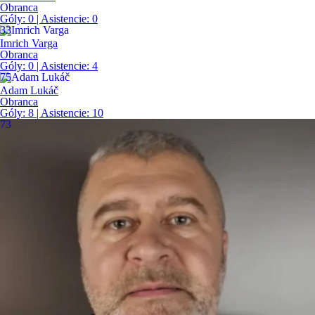
Obranca
Góly:
0
| Asistencie:
0
33
Imrich Varga
Obranca
Góly:
0
| Asistencie:
4
75
Adam Lukáč
Obranca
Góly:
8
| Asistencie:
10
73