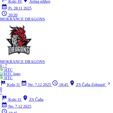
Kolo 10
Aréna sršňov
calendar_month
Pi. 28.11 2025
schedule
20:20
MOKRANCE DRAGONS
MOKRANCE DRAGONS
0
:
7
HTC
HTC
tour
calendar_month
schedule
location_on
chevron_right
Kolo 11
Ne. 7.12 2025
18:45
ZS Čaňa
Zobraziť
0
7
tour
location_on
Kolo 11
ZS Čaňa
calendar_month
Ne. 7.12 2025
schedule