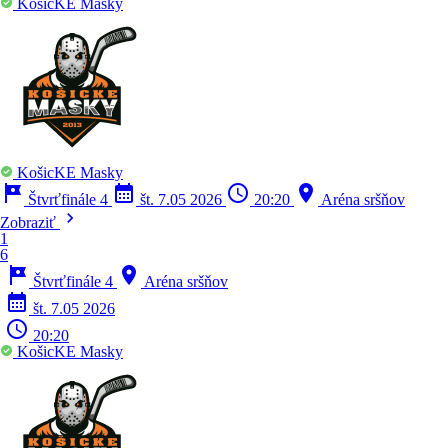
KošicKE Masky
KošicKE Masky
tour
calendar_month
schedule
location_on
Štvrťfinále 4
št. 7.05 2026
20:20
Aréna sršňov
chevron_right
Zobraziť
1
6
tour
location_on
Štvrťfinále 4
Aréna sršňov
calendar_month
št. 7.05 2026
schedule
20:20
KošicKE Masky