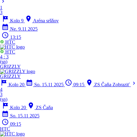
chevron_right
1
3
tour
location_on
Kolo 9
Aréna sršňov
calendar_month
Ne. 9.11 2025
schedule
13:15
HTC
HTC
4
:
3
(sn)
GRIZZLY
GRIZZLY
tour
calendar_month
schedule
location_on
chevron_right
Kolo 20
So. 15.11 2025
09:15
ZS Čaňa
Zobraziť
4
3
(sn)
tour
location_on
Kolo 20
ZS Čaňa
calendar_month
So. 15.11 2025
schedule
09:15
HTC