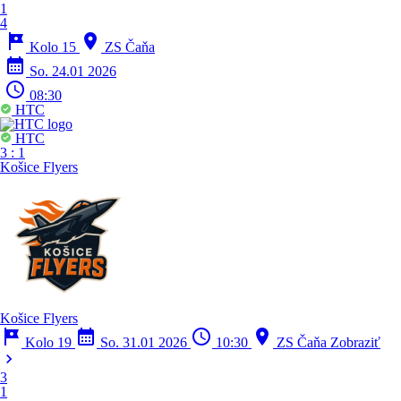
1
4
tour
location_on
Kolo 15
ZS Čaňa
calendar_month
So. 24.01 2026
schedule
08:30
HTC
HTC
3
:
1
Košice Flyers
Košice Flyers
tour
calendar_month
schedule
location_on
Kolo 19
So. 31.01 2026
10:30
ZS Čaňa
Zobraziť
chevron_right
3
1