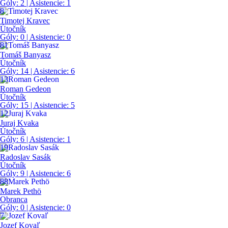
Góly:
2
| Asistencie:
1
8
Timotej Kravec
Útočník
Góly:
0
| Asistencie:
0
81
Tomáš Banyasz
Útočník
Góly:
14
| Asistencie:
6
13
Roman Gedeon
Útočník
Góly:
15
| Asistencie:
5
12
Juraj Kvaka
Útočník
Góly:
6
| Asistencie:
1
19
Radoslav Sasák
Útočník
Góly:
9
| Asistencie:
6
88
Marek Pethö
Obranca
Góly:
0
| Asistencie:
0
7
Jozef Kovaľ