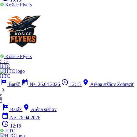
Košice Flyers
Košice Flyers
5
:
3
HTC
HTC
tour
calendar_month
schedule
location_on
Baráž
Ne. 26.04 2026
12:15
Aréna sršňov
Zobraziť
chevron_right
5
3
tour
location_on
Baráž
Aréna sršňov
calendar_month
Ne. 26.04 2026
schedule
12:15
HTC