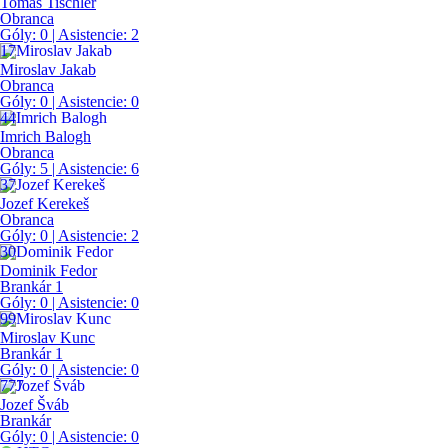
Tomáš Tischler
Obranca
Góly:
0
| Asistencie:
2
17
Miroslav Jakab
Obranca
Góly:
0
| Asistencie:
0
44
Imrich Balogh
Obranca
Góly:
5
| Asistencie:
6
37
Jozef Kerekeš
Obranca
Góly:
0
| Asistencie:
2
30
Dominik Fedor
Brankár 1
Góly:
0
| Asistencie:
0
99
Miroslav Kunc
Brankár 1
Góly:
0
| Asistencie:
0
777
Jozef Šváb
Brankár
Góly:
0
| Asistencie:
0