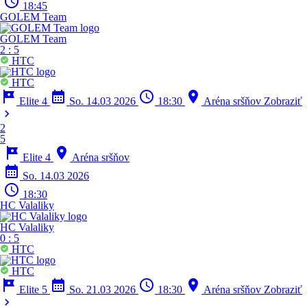
schedule
18:45
GOLEM Team
GOLEM Team
2
:
5
HTC
HTC
tour
calendar_month
schedule
location_on
Elite 4
So. 14.03 2026
18:30
Aréna sršňov
Zobraziť
chevron_right
2
5
tour
location_on
Elite 4
Aréna sršňov
calendar_month
So. 14.03 2026
schedule
18:30
HC Valaliky
HC Valaliky
0
:
5
HTC
HTC
tour
calendar_month
schedule
location_on
Elite 5
So. 21.03 2026
18:30
Aréna sršňov
Zobraziť
chevron_right