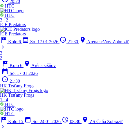
20:20
HTC
HTC
3
:
2
ICE Predators
ICE Predators
tour
calendar_month
schedule
location_on
Kolo 6
So. 17.01 2026
21:30
Aréna sršňov
Zobraziť
chevron_right
3
2
tour
location_on
Kolo 6
Aréna sršňov
calendar_month
So. 17.01 2026
schedule
21:30
HK Trsťany Frogs
HK Trsťany Frogs
1
:
4
HTC
HTC
tour
calendar_month
schedule
location_on
Kolo 15
So. 24.01 2026
08:30
ZS Čaňa
Zobraziť
chevron_right