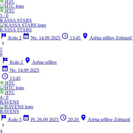
HTC
HTC
5
:
0
KASSA STARS
KASSA STARS
tour
calendar_month
schedule
location_on
Kolo 2
Ne. 14.09 2025
13:45
Aréna sršňov
Zobraziť
chevron_right
5
0
tour
location_on
Kolo 2
Aréna sršňov
calendar_month
Ne. 14.09 2025
schedule
13:45
HTC
HTC
4
:
0
RAVENS
RAVENS
tour
calendar_month
schedule
location_on
Kolo 3
Pi. 26.09 2025
20:20
Aréna sršňov
Zobraziť
chevron_right
4