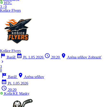
HTC
3
:
0
Košice Flyers
Košice Flyers
tour
calendar_month
schedule
location_on
Baráž
Pi. 1.05 2026
20:20
Aréna sršňov
Zobraziť
chevron_right
3
0
tour
location_on
Baráž
Aréna sršňov
calendar_month
Pi. 1.05 2026
schedule
20:20
KošicKE Masky