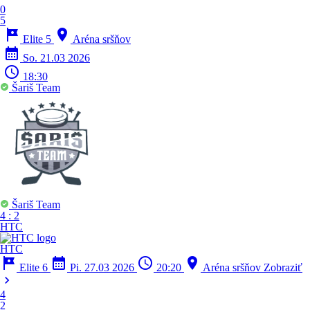
0
5
tour
location_on
Elite 5
Aréna sršňov
calendar_month
So. 21.03 2026
schedule
18:30
Šariš Team
Šariš Team
4
:
2
HTC
HTC
tour
calendar_month
schedule
location_on
Elite 6
Pi. 27.03 2026
20:20
Aréna sršňov
Zobraziť
chevron_right
4
2