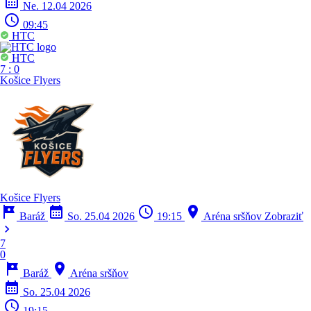
calendar_month
Ne. 12.04 2026
schedule
09:45
HTC
HTC
7
:
0
Košice Flyers
Košice Flyers
tour
calendar_month
schedule
location_on
Baráž
So. 25.04 2026
19:15
Aréna sršňov
Zobraziť
chevron_right
7
0
tour
location_on
Baráž
Aréna sršňov
calendar_month
So. 25.04 2026
schedule
19:15