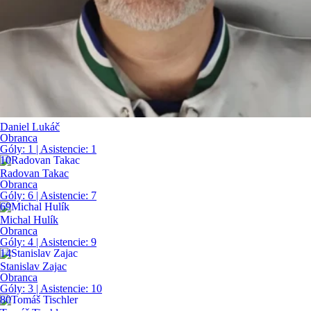
Daniel Lukáč
Obranca
Góly:
1
| Asistencie:
1
10
Radovan Takac
Obranca
Góly:
6
| Asistencie:
7
69
Michal Hulík
Obranca
Góly:
4
| Asistencie:
9
14
Stanislav Zajac
Obranca
Góly:
3
| Asistencie:
10
80