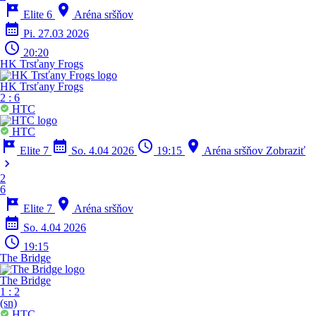
tour
location_on
Elite 6
Aréna sršňov
calendar_month
Pi. 27.03 2026
schedule
20:20
HK Trsťany Frogs
HK Trsťany Frogs
2
:
6
HTC
HTC
tour
calendar_month
schedule
location_on
Elite 7
So. 4.04 2026
19:15
Aréna sršňov
Zobraziť
chevron_right
2
6
tour
location_on
Elite 7
Aréna sršňov
calendar_month
So. 4.04 2026
schedule
19:15
The Bridge
The Bridge
1
:
2
(sn)
HTC