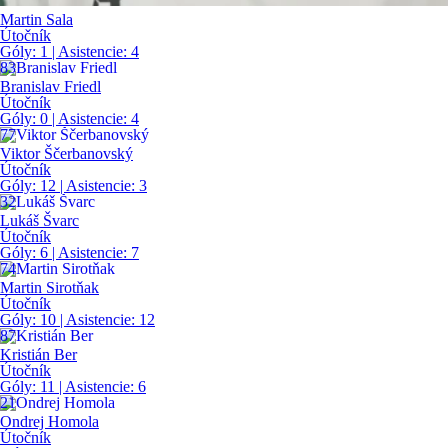
Martin Sala
Útočník
Góly:
1
| Asistencie:
4
83
Branislav Friedl
Útočník
Góly:
0
| Asistencie:
4
77
Viktor Ščerbanovský
Útočník
Góly:
12
| Asistencie:
3
32
Lukáš Švarc
Útočník
Góly:
6
| Asistencie:
7
74
Martin Sirotňak
Útočník
Góly:
10
| Asistencie:
12
87
Kristián Ber
Útočník
Góly:
11
| Asistencie:
6
21
Ondrej Homola
Útočník