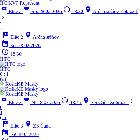
HC KVP Represent
tour
calendar_month
schedule
location_on
Elite 2
So. 28.02 2026
18:30
Aréna sršňov
Zobraziť
chevron_right
5
2
tour
location_on
Elite 2
Aréna sršňov
calendar_month
So. 28.02 2026
schedule
18:30
HTC
HTC
0
:
1
(sn)
KošicKE Masky
KošicKE Masky
tour
calendar_month
schedule
location_on
chevron_right
Elite 3
Ne. 8.03 2026
18:45
ZS Čaňa
Zobraziť
0
1
(sn)
tour
location_on
Elite 3
ZS Čaňa
calendar_month
Ne. 8.03 2026