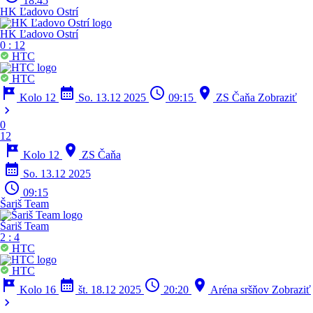
18:45
HK Ľadovo Ostrí
HK Ľadovo Ostrí
0
:
12
HTC
HTC
tour
calendar_month
schedule
location_on
Kolo 12
So. 13.12 2025
09:15
ZS Čaňa
Zobraziť
chevron_right
0
12
tour
location_on
Kolo 12
ZS Čaňa
calendar_month
So. 13.12 2025
schedule
09:15
Šariš Team
Šariš Team
2
:
4
HTC
HTC
tour
calendar_month
schedule
location_on
Kolo 16
št. 18.12 2025
20:20
Aréna sršňov
Zobraziť
chevron_right