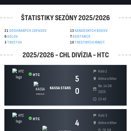
ŠTATISTIKY SEZÓNY 2025/2026
21
ODOHRANÝCH ZÁPASOV
13
KANADSKÝCH BODOV
6
GÓLOV
7
ASISTENCIÍ
5
TRESTOV
10
TRESTNÝCH MINÚT
2025/2026 - CHL DIVÍZIA - HTC
Kolo 2
tour
HTC
5
Aréna sršňov
location_on
Ne. 14.09
KASSA STARS
0
calendar_month
2025
13:45
schedule
Kolo 3
tour
HTC
4
Aréna sršňov
location_on
Pi. 26.09