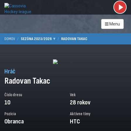
Menu
DOMOV
SEZÓNA 2025/2026
RADOVAN TAKAC
Hráč
Radovan Takac
Číslo dresu
Vek
10
28 rokov
Pozícia
Aktívne tímy
Obranca
HTC