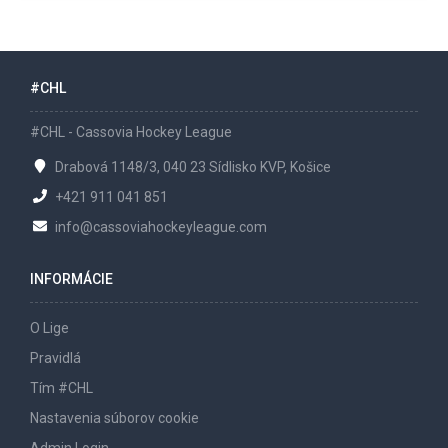
#CHL
#CHL - Cassovia Hockey League
Drabová 1148/3, 040 23 Sídlisko KVP, Košice
+421 911 041 851
info@cassoviahockeyleague.com
INFORMÁCIE
O Lige
Pravidlá
Tím #CHL
Nastavenia súborov cookie
Admin Login